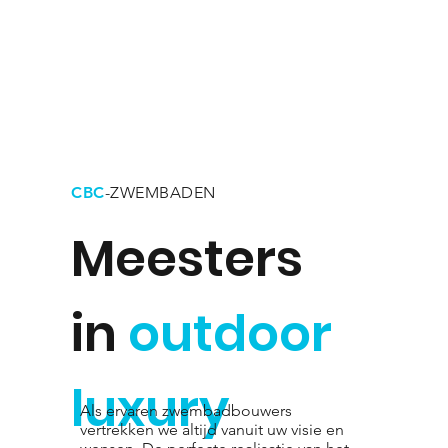
CBC
-ZWEMBADEN
Meesters
in
outdoor
luxury
Als ervaren zwembadbouwers
vertrekken we altijd vanuit uw visie en