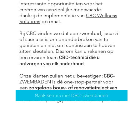
interessante opportuniteiten voor het
creëren van aanzienlijke meerwaarde
dankzij de implementatie van
CBC Wellness
Solutions
op maat.
Bij CBC vinden we dat een zwembad, jacuzzi
of sauna er is om ononderbroken van te
genieten en niet om continu aan te hoeven
zitten sleutelen. Daarom kan u rekenen op
CBC-technici die u
een ervaren team
ontzorgen van elk onderhoud
.
CBC
Onze klanten
zullen het u bevestigen:
-
ZWEMBADEN is dé one-stop-partner voor
een
zorgeloos bouw- of renovatietraject van
uw droomzwembad, poolhouse,
Maak kennis met CBC-zwembaden
terrasoverkapping, jacuzzi en sauna op maat.