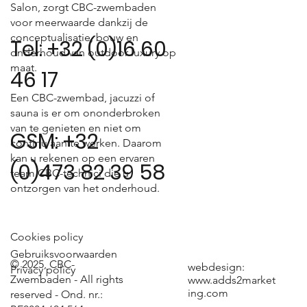
Salon, zorgt CBC-zwembaden
voor meerwaarde dankzij de
conceptualisatie, bouw en
Tel: +32 (0)16 60
onderhoud van outdoor luxury op
maat.
46 17
Een CBC-zwembad, jacuzzi of
sauna is er om ononderbroken
van te genieten en niet om
GSM: +32
continu aan te werken. Daarom
kan u rekenen op een ervaren
(0)473 82 39 58
team CBC-technici die u
ontzorgen van het onderhoud.
Cookies policy
Gebruiksvoorwaarden
© 2025, CBC-
webdesign:
Privacy policy
Zwembaden - All rights
www.adds2market
ing.com
reserved - Ond. nr.: