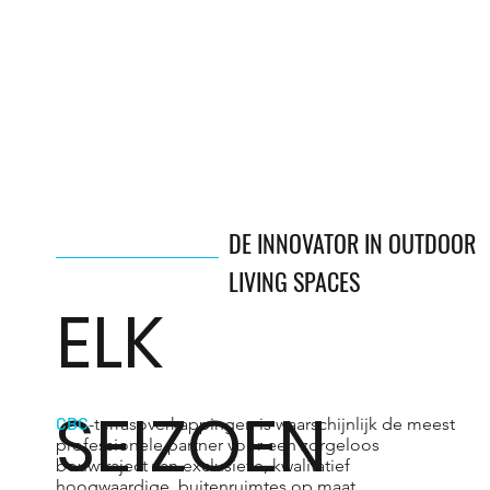
DE INNOVATOR IN OUTDOOR
LIVING SPACES
ELK
SEIZOEN
CBC
-terrasoverkappingen is waarschijnlijk de meest
professionele partner voor een zorgeloos
bouwtraject van exclusieve, kwalitatief
hoogwaardige, buitenruimtes op maat.