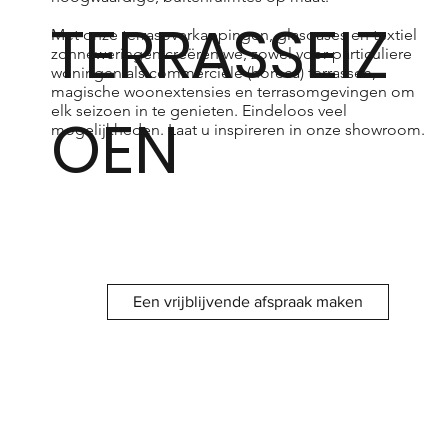
TERRASSEIZ
Met onze terrasoverkappingen, glasoases en textiel
zonneweringen creëren we, zowel voor particuliere
woningen als commerciële (horeca) terrassen,
magische woonextensies en terrasomgevingen om
elk seizoen in te genieten. Eindeloos veel
OEN
mogelijkheden. Laat u inspireren in onze showroom.
Een vrijblijvende afspraak maken